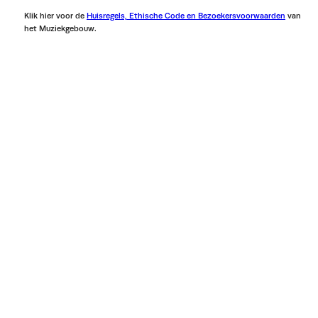
Klik hier voor de
Huisregels, Ethische Code en Bezoekersvoorwaarden
van
het Muziekgebouw.